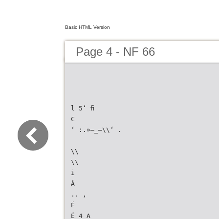
Basic HTML Version
Page 4 - NF 66
l 5‘ ﬁ
C
‘ :.»—_—\\‘ .
\\
\\
i
Á
.. ,
É
É 4 A _