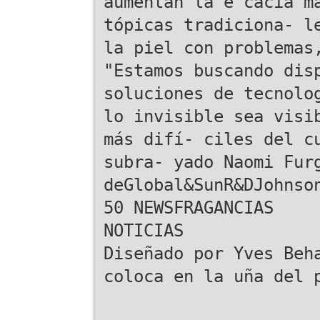
aumentan la e cacia m
tópicas tradiciona- l
la piel con problemas
"Estamos buscando dis
soluciones de tecnolo
lo invisible sea visi
más difí- ciles del c
subra- yado Naomi Fur
deGlobal&SunR&DJohnso
50 NEWSFRAGANCIAS
NOTICIAS
Diseñado por Yves Beh
coloca en la uña del 